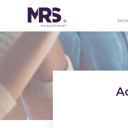
Servi
A