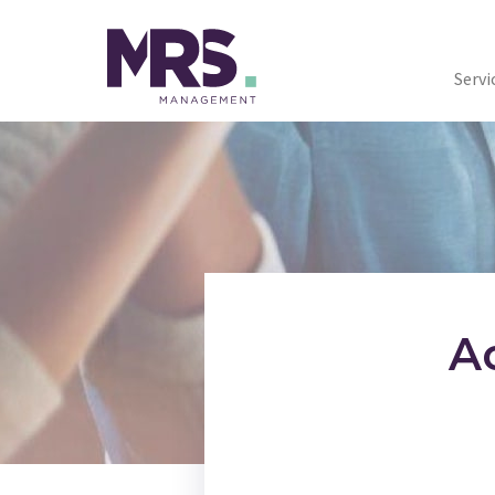
Servi
A