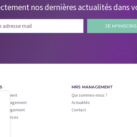
ectement nos dernières actualités dans v
S
MRS MANAGEMENT
nagement
Qui sommes-nous ?
on Management
Actualités
e Management
Contact
e Services
ve