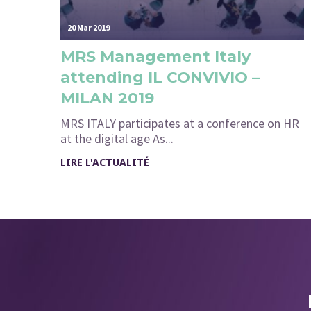
20 Mar 2019
MRS Management Italy
attending IL CONVIVIO –
MILAN 2019
MRS ITALY participates at a conference on HR
at the digital age As...
LIRE L'ACTUALITÉ