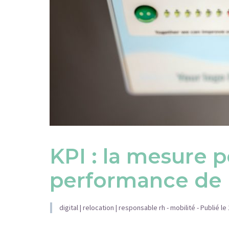
KPI : la mesure p
performance de l
digital
relocation
responsable rh - mobilité
- Publié le