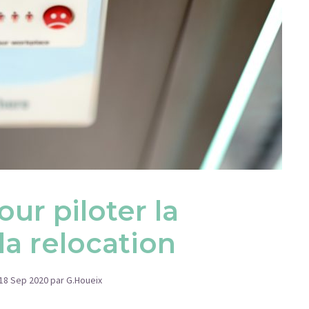
our piloter la
a relocation
18 Sep 2020
par G.Houeix