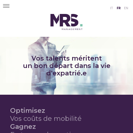
Toggle
IT
FR
EN
navigation
Vos talents méritent
un bon départ dans la vie
d'expatrié.e
Optimisez
Vos coûts de mobilité
Gagnez