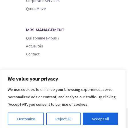
Corporate Services
Quick Move
MRS MANAGEMENT
Qui sommes-nous ?
Actualités
Contact
SUIVEZ-NOUS
We value your privacy
We use cookies to enhance your browsing experience, serve
personalized ads or content, and analyze our traffic. By clicking
"Accept All", you consent to our use of cookies.
Copyright MRS Management SA
Customize
Reject All
Accept All
Mentions légales